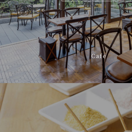
Access
Q&A
Question
Language
Cafe
〒544-0034 大阪府大阪市生野区桃谷2-7-11
TEL 06-6715-5500
FAX 06-6715-5577
info@fivehotel-osaka.com