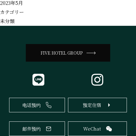
2023年5月
Q&A
カテゴリー
Question
未分類
Language
FIVE HOTEL GROUP
〒544-0034 大阪府大阪市生野区桃谷2-7-11
TEL 06-6715-5500
电话预约
预定住宿
FAX 06-6715-5577
info@fivehotel-osaka.com
邮件预约
WeChat