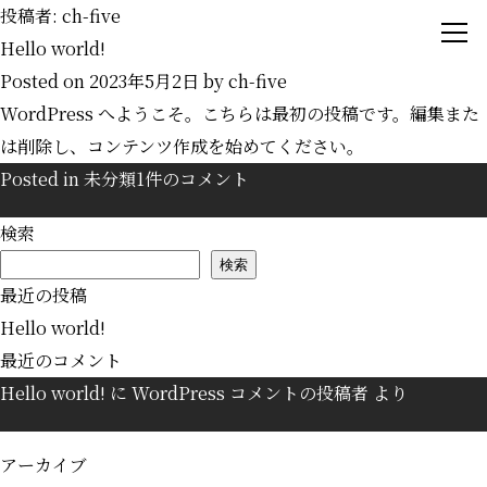
投稿者:
ch-five
Hello world!
Posted on
2023年5月2日
by
ch-five
WordPress へようこそ。こちらは最初の投稿です。編集また
概念
电话预约
Concept
は削除し、コンテンツ作成を始めてください。
Hello
Posted in
未分類
1件のコメント
客房
预定住宿
Guest Rooms
world!
検索
へ
馆内设施
検索
Shops
の
邮件预约
最近の投稿
周围观光地
Hello world!
Spot
WeChat
最近のコメント
注意
Hello world!
に
WordPress コメントの投稿者
より
News
途径
アーカイブ
Access